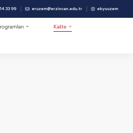
14 33 99
eruzem@erzincan.edu.tr
ebyuuzem
rogramları
Kalite