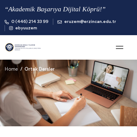
“Akademik Başarıya Dijital Köprü!”
0 (446) 214 33 99
eruzem@erzincan.edu.tr
ebyuuzem
Home
Ortak Dersler