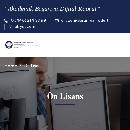
“Akademik Başarıya Dijital Köprü!”
0 (446) 214 33 99
eruzem@erzincan.edu.tr
ebyuuzem
Home
Ön Lisans
Ön Lisans