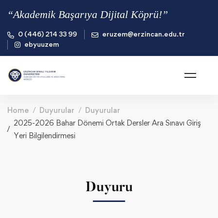
“Akademik Başarıya Dijital Köprü!”
0 (446) 214 33 99
eruzem@erzincan.edu.tr
ebyuuzem
Home
Duyurular
Duyurular
2025-2026 Bahar Dönemi Ortak Dersler Ara Sınavı Giriş
Yeri Bilgilendirmesi
Duyuru